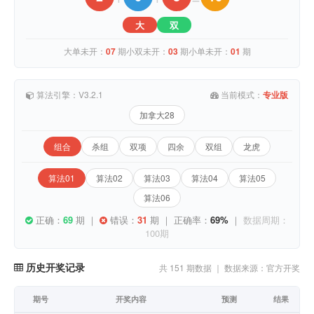
大
双
大单未开：
07
期
小双未开：
03
期
小单未开：
01
期
算法引擎：V3.2.1
当前模式：
专业版
加拿大28
组合
杀组
双项
四余
双组
龙虎
算法01
算法02
算法03
算法04
算法05
算法06
正确：
69
期 ｜
错误：
31
期 ｜ 正确率：
69%
｜
数据周期：
100期
历史开奖记录
共 151 期数据 ｜ 数据来源：官方开奖
期号
开奖内容
预测
结果