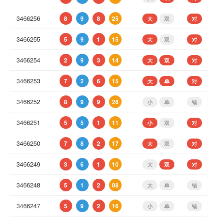
3466256
8
9
8
25
大
双
对
3466255
5
9
1
15
大
双
对
3466254
2
9
3
14
大
双
对
3466253
7
2
6
15
大
单
对
3466252
8
9
9
26
小
单
错
3466251
5
5
1
11
小
双
对
3466250
7
8
2
17
大
双
对
3466249
3
6
1
10
大
双
对
3466248
5
1
2
08
大
单
错
3466247
5
9
2
16
小
单
错