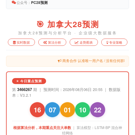
公众号：
PC28预测
🎯 加拿大28预测
加拿大28预测与分析平台 · 企业级大数据服务
实时数据
算法分析
走势图表
专业策略
商务合作 认准唯一用户名 / 没有任何群聊 / 站长担
⭐ 今日重点预测
第
3466267
期 ｜ 预测时间：2026年08月06日 20:55 ｜ 数据版
本：V3.2.1
16
07
01
10
22
根据算法分析，本期重点关注大单数
｜ 算法模型：LSTM-BP 混合神
经网络